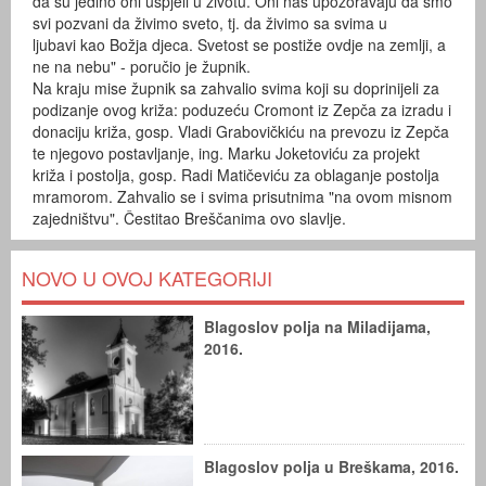
da su jedino oni uspjeli u životu. Oni nas upozoravaju da smo
svi pozvani da živimo sveto, tj. da živimo sa svima u
ljubavi kao Božja djeca. Svetost se postiže ovdje na zemlji, a
ne na nebu" - poručio je župnik.
Na kraju mise župnik sa zahvalio svima koji su doprinijeli za
podizanje ovog križa: poduzeću Cromont iz Zepča za izradu i
donaciju križa, gosp. Vladi Grabovičkiću na prevozu iz Zepča
te njegovo postavljanje, ing. Marku Joketoviću za projekt
križa i postolja, gosp. Radi Matičeviću za oblaganje postolja
mramorom. Zahvalio se i svima prisutnima "na ovom misnom
zajedništvu". Čestitao Breščanima ovo slavlje.
NOVO U OVOJ KATEGORIJI
Blagoslov polja na Miladijama,
2016.
Blagoslov polja u Breškama, 2016.