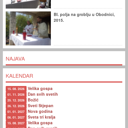
Bl. polja na groblju u Obodnici,
2015.
NAJAVA
KALENDAR
Velika gospa
15. 08. 2026
Dan svih svetih
01. 11. 2026
Božić
25. 12. 2026
Sveti Stjepan
26. 12. 2026
Nova godina
01. 01. 2027
Sveta tri kralja
06. 01. 2027
Velika gospa
15. 08. 2027