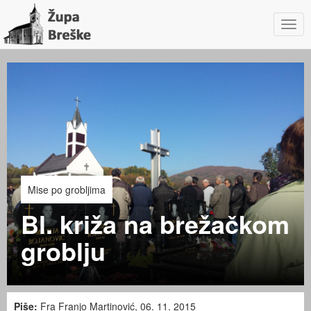
Navig
Mise po grobljima
Bl. križa na brežačkom
groblju
Piše:
Fra Franjo Martinović, 06. 11. 2015