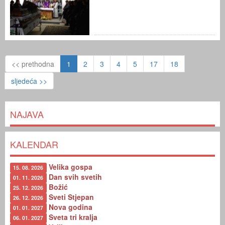
<< prethodna
1
2
3
4
5
17
18
sljedeća >>
NAJAVA
KALENDAR
Velika gospa
15. 08. 2026
Dan svih svetih
01. 11. 2026
Božić
25. 12. 2026
Sveti Stjepan
26. 12. 2026
Nova godina
01. 01. 2027
Sveta tri kralja
06. 01. 2027