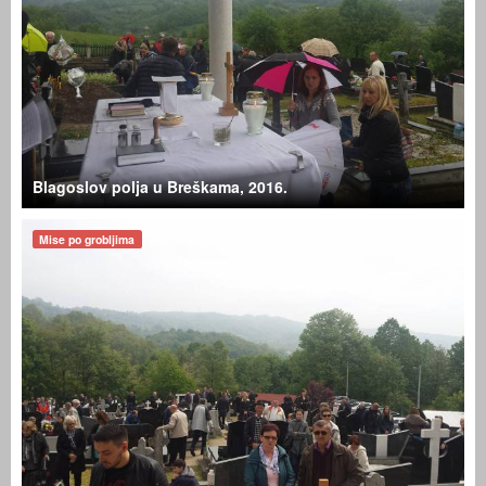
Blagoslov polja u Breškama, 2016.
Mise po grobljima