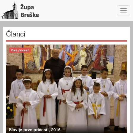
Navig
Članci
Prva pričest
Slavlje prve pričesti, 2016.