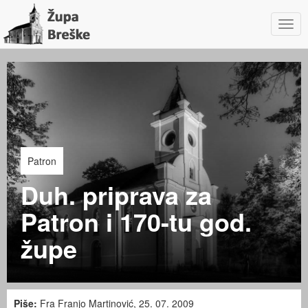
Navig
Patron
Duh. priprava za
Patron i 170-tu god.
župe
Piše:
Fra Franjo Martinović, 25. 07. 2009