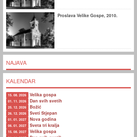
Proslava Velike Gospe, 2010.
NAJAVA
KALENDAR
Velika gospa
15. 08. 2026
Dan svih svetih
01. 11. 2026
Božić
25. 12. 2026
Sveti Stjepan
26. 12. 2026
Nova godina
01. 01. 2027
Sveta tri kralja
06. 01. 2027
Velika gospa
15. 08. 2027