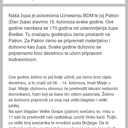
Naša župa je posvećena Uznesenju BDM te joj Patron
(Dan župe) slavimo 15. kolovoza svake godine. Ove
godine navršava se 170 godina od ustanovljenja župe
Breške. Tu značajnu godišnjicu ćemo proslaviti na
Patron. Za Patron ćemo se pripremati materijalno i
duhovno kao župa. Svake godine duhovno se
pripremamo kroz devetnicu te užom pripravom
trodnevnicom.
Ove godine želimo to još bolje učiniti, pa ćemo kroz cijelu
devetnicu, a to znači od 06. - 14. kolovoza, imati Misije u
župi. Misije (duhovnu obnovu) će predvoditi iskusni redovnici
dominikanci, fratri koji se bave tim vidom pastorala. Želimo
se duhovno pripremiti za ovaj naš veliki blagdan i veliki
jubilej.
Na sam blagdan Velike Gospe (patron) svečanu sv. misu u
11 sati će predvoditi naš nadbiskup uzoriti Vinko kard. Puljić,
uz veliki broj svećanika te mnoštvo puka Božjega. Da bi