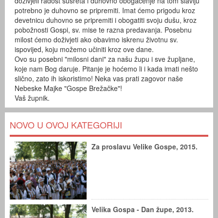
doživjeli radost susreta i duhovno obogaćenje na tom slavlju
potrebno je duhovno se pripremiti. Imat ćemo prigodu kroz
devetnicu duhovno se pripremiti i obogatiti svoju dušu, kroz
pobožnosti Gospi, sv. mise te razna predavanja. Posebnu
milost ćemo doživjeti ako obavimo iskrenu životnu sv.
ispovijed, koju možemo učiniti kroz ove dane.
Ovo su posebni "milosni dani" za našu župu i sve župljane,
koje nam Bog daruje. Pitanje je hoćemo li i kada imati nešto
slično, zato ih iskoristimo! Neka vas prati zagovor naše
Nebeske Majke "Gospe Brežačke"!
Vaš župnik.
NOVO U OVOJ KATEGORIJI
Za proslavu Velike Gospe, 2015.
Velika Gospa - Dan župe, 2013.