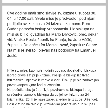
Ove godine imali smo slavlje sv. krizme u subotu 30.
04. u 17,00 sati. Svetu misu je predvodio i pod njom
podijelio sv. krizmu za 24 krizmanika mons. Pero
Sudar, pomoćni biskup vrhbosanski. Uz biskupa na
misi su bili o. gvadijan fra Mario Divković, preč. dekan
vlč. Vlatko Rosić, župnik fra Franjo, fra Juro Aščić,
župnik iz Drijenče i fra Marko Lovrić, župnik iz Šikare.
Na misi je svirao i pjevao naš bogoslov fra Emanuel
Josić.
Prije sv. mise, kao i prethodnih godina, dočekali o. biskupa
ispred crkve sat prije krizme. Poslije je biskup ispitivao
krizmanike i njihove kumove o vjeri. Biskup je bio zadovoljan
poznavanjem vjere kod krizmanika.
Na početku slavlja župnik je pozdravio o. biskupa i druge
svećenike, zamolio biskupa da udijeli sv. krizmu za 24
krizmanika (23 ih je naše župe, a jedno je iz župe Drijenče).
Poslije župnika dvoje je krizmanika pozdravilo o. biskupa i