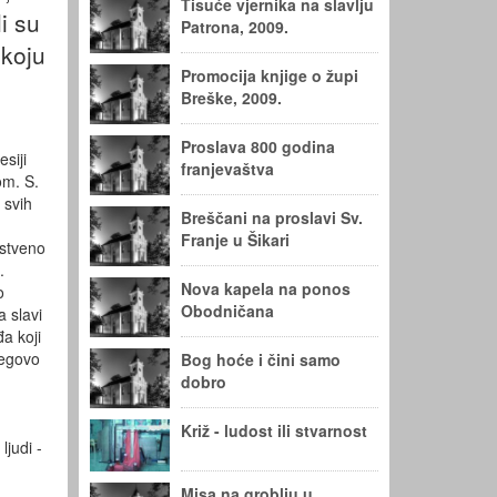
Tisuće vjernika na slavlju
i su
Patrona, 2009.
 koju
Promocija knjige o župi
Breške, 2009.
Proslava 800 godina
siji
franjevaštva
om. S.
 svih
Breščani na proslavi Sv.
Franje u Šikari
nstveno
.
Nova kapela na ponos
o
Obodničana
a slavi
đa koji
jegovo
Bog hoće i čini samo
dobro
Križ - ludost ili stvarnost
ljudi -
Misa na groblju u