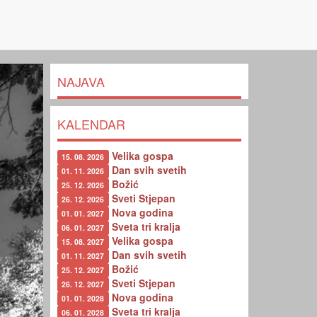
NAJAVA
KALENDAR
Velika gospa
15. 08. 2026
Dan svih svetih
01. 11. 2026
Božić
25. 12. 2026
Sveti Stjepan
26. 12. 2026
Nova godina
01. 01. 2027
Sveta tri kralja
06. 01. 2027
Velika gospa
15. 08. 2027
Dan svih svetih
01. 11. 2027
Božić
25. 12. 2027
Sveti Stjepan
26. 12. 2027
Nova godina
01. 01. 2028
Sveta tri kralja
06. 01. 2028