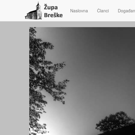
Naslovna
Članci
Događan