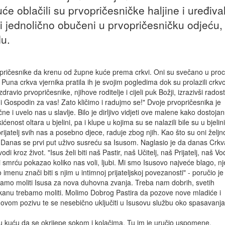
e oblačili su prvopričesničke haljine i uređival
li jednolično obučeni u prvopričesničku odjeću,
du.
vopričesnike da krenu od župne kuće prema crkvi. Oni su svečano u proce
Puna crkva vjernika pratila ih je svojim pogledima dok su prolazili crkv
avio prvopričesnike, njihove roditelje i cijeli puk Božji, izrazivši radost
ni Gospodin za vas! Zato kličimo i radujmo se!" Dvoje prvopričesnika je
ne i uvelo nas u slavlje. Bilo je dirljivo vidjeti ove malene kako dostoja
kićenost oltara u bjelini, pa i klupe u kojima su se nalazili bile su u bjelini
prijatelj svih nas a posebno djece, raduje zbog njih. Kao što su oni željn
ao. Danas se prvi put uživo susreću sa Isusom. Naglasio je da danas Crkv
odi kroz život. "Isus želi biti naš Pastir, naš Učitelj, naš Prijatelj, naš Vo
 i smrću pokazao koliko nas voli, ljubi. Mi smo Isusovo najveće blago, n
enu znači biti s njim u intimnoj prijateljskoj povezanosti" - poručio je
amo moliti Isusa za nova duhovna zvanja. Treba nam dobrih, svetih
nakanu trebamo moliti. Molimo Dobrog Pastira da pozove nove mladiće i
 ovom pozivu te se nesebično uključiti u Isusovu službu oko spasavanja 
u kuću da se okrijepe sokom i kolačima. Tu im je uručio uspomene,