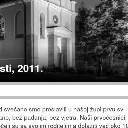
sti, 2011.
i svečano smo proslavili u našoj župi prvu sv.
nčano, bez padanja, bez vjetra. Naši prvočesnici,
eli su sa svojim roditeljima dolaziti već oko 1