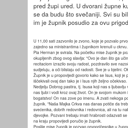
pred župi ured. U dvorani župne kuć
se da budu što svečaniji. Svi su bi
im je župnik posudio za ovu prigo
U 11,00 sati zazvonilo je zvono, koje je pozvalo pr
zajedno sa ministrantima i župnikom krenuli u ckrvu. 
Pia Herman je svirala. Na početku mise župnik je pozdr
okupljenih zbog ovog slavlja: "Ovo je dan što ga uči
recitaciom izrazilo svoju radost, pozdravilo sve nazoč
sudjeluju, a oči blistaju od radosti. Sve je u bjelini. O
Župnik je u propovijedi govorio kako se Isus, koji je 
iščekivali ovaj dan tako je i Isus njih željno očekiv
Nedjelju Dobrog pastira, tj. Isusa koji nas s ljubavlju v
nas ljubi i vodi kroz ovaj život. On je svojom mukom
bogatstvo! On nas zove po imenu. A zvati nekoga po im
župnik. "Naša Majka Crkva nas danas potiče da treb
svećenika, dobrih redovnika i redovnica, ali na tu 
djevojke. Pozvani trebaju imati hrabrosti odazvati se
na kraju propovijedi poručio je župnik.
Poslije mise župnik je pozvao prvopričesnike u župn