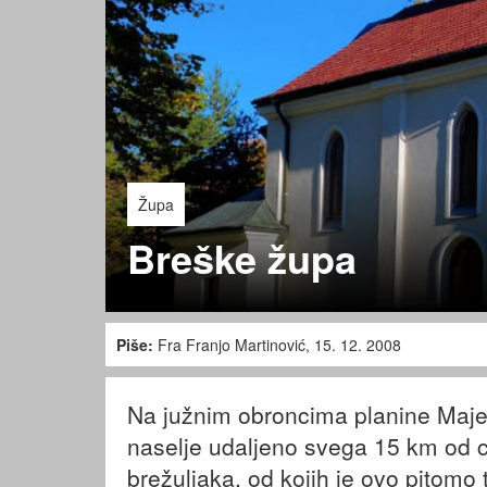
Župa
Breške župa
Piše:
Fra Franjo Martinović, 15. 12. 2008
Na južnim obroncima planine Majev
naselje udaljeno svega 15 km od c
brežuljaka, od kojih je ovo pitomo