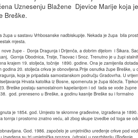
ećena Uznesenju Blažene Djevice Marije koja j
pe Breške.
a župa u sastavu Vrhbosanske nadbiskupije. Nekada je župa bila pros
aestak mjesta.
nove župe - Donja Dragunja i Drijenča, a dobrim dijelom i Šikara. Sa
anj, Gornja Obodnica, Trstje, Tisovac i Snoz. Trenutno je u župi stalni
a krajem 19. stoljeća, točnije 1890. godine. Ona je zamijenila dotada
godina 20. stoljeća crkva je obnovljena.Prije osnutka župe Breške, u
Dragunja, koja je pripadala samostanskom području Gradovrha. U vrij
iseljavanja Hrvata katolika iz Bosne, spomenuta je župa iščezla. Tijek
1823. Breške postaju samostalnom kapelanijom i od tada se vode župne
e 1838. god. preneseno u Breške, a godinu kasnije Breške su i formalno
gnuta je 1854. god. Umjesto te skromne građevine, izgrađena je 1890.
va tornja i prostorno znatno veću, ali zbog skupe izvedbe od toga se od
 obnavljana. God. 1986. započelo je umjetničko uređenje crkve pod vo
izvedena su tri umjetnička prozora (vitraja) u prezbiteriju (Rođenje,