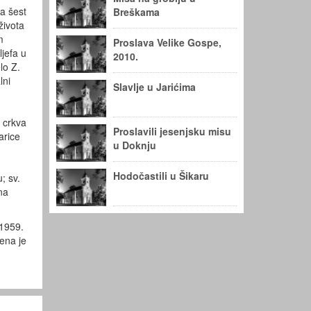
a šest
Breškama
života
m
Proslava Velike Gospe,
jefa u
2010.
lo Z.
lni
Slavlje u Jarićima
 crkva
Proslavili jesenjsku misu
arice
u Doknju
Hodočastili u Šikaru
; sv.
na
 1959.
ena je