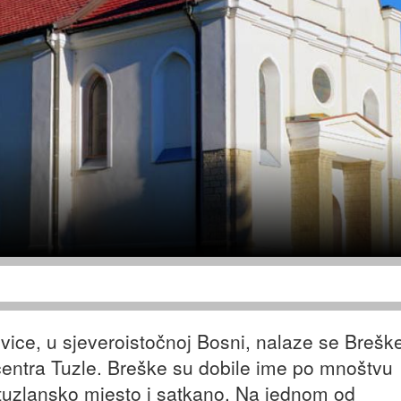
ice, u sjeveroistočnoj Bosni, nalaze se Brešk
entra Tuzle. Breške su dobile ime po mnoštvu
 tuzlansko mjesto i satkano. Na jednom od