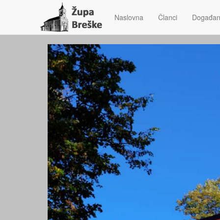
Naslovna
Članci
Događan