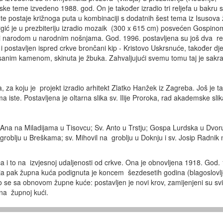
ke teme izvedeno 1988. god. On je također izradio tri reljefa u bakru s
 te postaje križnoga puta u kombinaciji s dodatnih šest tema iz Isusova 
Grgić je u prezbiteriju izradio mozaik (300 x 615 cm) posvećen Gospino
 i narodom u narodnim nošnjama. God. 1996. postavljena su još dva rel
 postavljen ispred crkve brončani kip - Kristovo Uskrsnuće, također dje
esanim kamenom, skinuta je žbuka. Zahvaljujući svemu tomu taj je sakra
za koju je projekt izradio arhitekt Zlatko Hanžek iz Zagreba. Još je ta
a iste. Postavljena je oltarna slika sv. Ilije Proroka, rad akademske slik
Ana na Miladijama u Tisovcu; Sv. Anto u Trstju; Gospa Lurdska u Dvoru
na groblju u Breškama; sv. Mihovil na groblju u Doknju i sv. Josip Radnik 
 i to na izvjesnoj udaljenosti od crkve. Ona je obnovljena 1918. God.
a pak župna kuća podignuta je koncem šezdesetih godina (blagoslovlj
 se sa obnovom župne kuće: postavljen je novi krov, zamijenjeni su svi
a na župnoj kući.