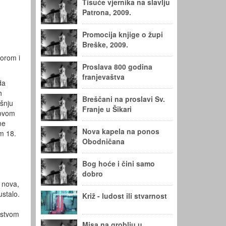
Tisuće vjernika na slavlju
e
Patrona, 2009.
Promocija knjige o župi
Breške, 2009.
torom i
Proslava 800 godina
franjevaštva
da
h
Breščani na proslavi Sv.
šnju
Franje u Šikari
 ovom
eme
Nova kapela na ponos
om 18.
Obodničana
Bog hoće i čini samo
dobro
 nova,
ustalo.
Križ - ludost ili stvarnost
dstvom
Misa na groblju u