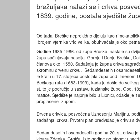
brežuljaka nalazi se i crkva posv
1839. godine, postala sjedište žu
Od tada Breške neprekidno djeluju kao rimokatoličk
brojem vjernika vrlo velika, obuhvaćala je oko petn
Godine 1985-1986. od župe Breške nastale su dvije 
župu sačinjavaju naselja Gornje i Donje Breške, Dok
članova oko 1550. Sadašnja je župna crkva sagrađen
skromnu drvenu crkvu. Sedamdesetih i osamdesetih 
je kraju u 17. stoljeća postojala župa pod imenom 
Bečkoga rata (1683-1699), kada je došlo do velikog 
st. to je područje u sastavu tuzlanske župe. God. 
matice. Sjedište je najprije bilo u Lipnici, odakle j
proglašene župom.
Drvena crkvica, posvećena Uznesenju Marijinu, podi
sadašnja, crkva. Prvotni plan predviđao je crkvu s d
Sedamdesetih i osamdesetih godina 20. st. crkva je
kipara Zdenka Grgića. Iste godine po njegovu nacrtu 