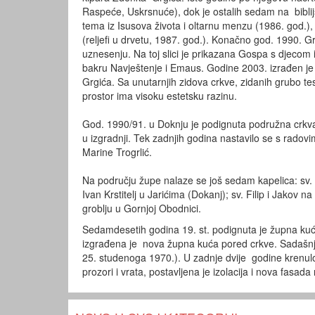
Raspeće, Uskrsnuće), dok je ostalih sedam na biblijs
tema iz Isusova života i oltarnu menzu (1986. god.),
(reljefi u drvetu, 1987. god.). Konačno god. 1990. 
uznesenju. Na toj slici je prikazana Gospa s djecom
bakru Navještenje i Emaus. Godine 2003. izrađen je i
Grgića. Sa unutarnjih zidova crkve, zidanih grubo t
prostor ima visoku estetsku razinu.
God. 1990/91. u Doknju je podignuta podružna crkva, 
u izgradnji. Tek zadnjih godina nastavilo se s radovim
Marine Trogrlić.
Na području župe nalaze se još sedam kapelica: sv. 
Ivan Krstitelj u Jarićima (Dokanj); sv. Filip i Jakov 
groblju u Gornjoj Obodnici.
Sedamdesetih godina 19. st. podignuta je župna kuća
izgrađena je nova župna kuća pored crkve. Sadašnj
25. studenoga 1970.). U zadnje dvije godine krenulo
prozori i vrata, postavljena je izolacija i nova fasad