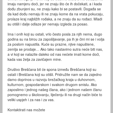
imaju namjeru doći, jer ne znaju što će ih dočekati, a i kada
dođu zbunjeni su, ne znaju kako bi se postavili. Događa se
da kad dođu nemaju ili ne znaju kome da na vrata pokucaju,
prolaze kraj najbližih rođaka, a ne znaju da su rođaci. Mladi
su otišli i dalje odlaze jer nemaju izgleda za posao.
Ima i onih koji su ostali, vrlo često posla za njih nema, dugo
godina su na birou za zapošljavanje, pa ih je čini mi se i volja
za poslom napustila. Kuće su prazne, njive napuštene,
zemlja se prodaje… Ako tako nastavimo sutra neće biti nas,
a vi koji se nalazite daleko od nas nećete imati kome doći,
kada vas želja za zavičajem mine.
Društvo Breščana bit će spona između Breščana koji su
ostali i Breščana koji su otišli. Pridružite nam se da zajedno
damo doprinos u razvoju brežačkog kraja u duhovnom,
kulturnom, gospodarskom i svakom drugom smislu. Ako
zaposlimo i jednog našeg člana, ako i jednom našem članu
pomognemo u školovanju, liječenju ili na drugi način biće to
veliki uspjeh i za nas i za vas.
Kontaktirati nas možete