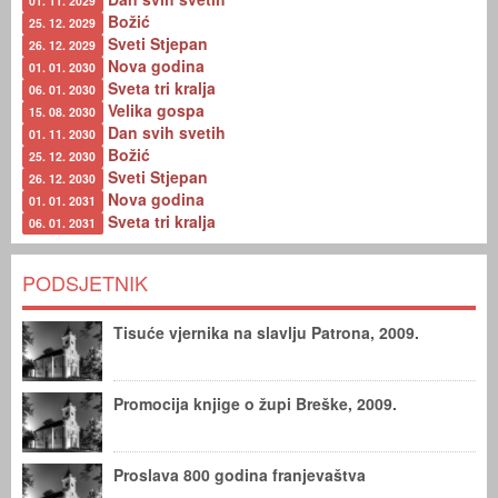
01. 11. 2029
Božić
25. 12. 2029
Sveti Stjepan
26. 12. 2029
Nova godina
01. 01. 2030
Sveta tri kralja
06. 01. 2030
Velika gospa
15. 08. 2030
Dan svih svetih
01. 11. 2030
Božić
25. 12. 2030
Sveti Stjepan
26. 12. 2030
Nova godina
01. 01. 2031
Sveta tri kralja
06. 01. 2031
PODSJETNIK
Tisuće vjernika na slavlju Patrona, 2009.
Promocija knjige o župi Breške, 2009.
Proslava 800 godina franjevaštva