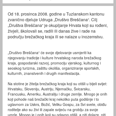
Od 18. prosinca 2008. godine u Tuzlanskom kantonu
zvanično djeluje Udruga „Društvo Breščana“. Cilj
„Društva Breščana“ je okupljanje Hrvata koji su rođeni,
živjeli, školovali se, radili ili danas žive i rade na
području brežačkog kraja ili se nalaze u inozemstvu.
„Društvo Breščana“ će svoje djelovanje usmjeriti ka
njegovanju tradicije i kulture hrvatskog naroda brežačkog
kraja, gospodarski razvoj, promociju vjerskog, kulturnog i
seoskog turizma, zaštitu okoliša, organiziranje sportskih,
kulturnih, znanstvenih i drugih manifestacija.
Na stotine je žitelja brežačkog kraja koji su otišli u bijeli svijet:
Hrvatsku, Sloveniju, Austriju, Njemačku, Švicarsku,
Francusku, Ameriku, Australiju i druge zemlje. Mnogo je onih
koji pohode naš brežački kraj nekoliko puta godišnje i to
uglavnom za Uskrs, Božić, Veliku Gospu, za Svi svete, obiđu
roditelje ako su živi ili zapale svijeću na groblju za svoje
umrle. Mnogo je i onih koji su odavno otišli, a niti dolaze, niti