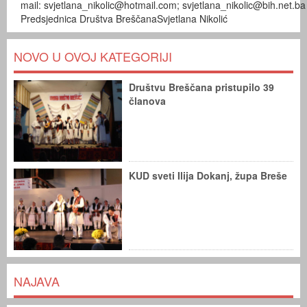
mail: svjetlana_nikolic@hotmail.com; svjetlana_nikolic@bih.net.ba
Predsjednica Društva BreščanaSvjetlana Nikolić
NOVO U OVOJ KATEGORIJI
Društvu Breščana pristupilo 39
članova
KUD sveti Ilija Dokanj, župa Breše
NAJAVA