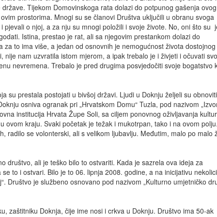
e države. Tijekom Domovinskoga rata dolazi do potpunog gašenja ovo
a ovim prostorima. Mnogi su se članovi Društva uključili u obranu svoga
jevali o njoj, a za nju su mnogi položili i svoje živote. No, oni što su j
agodati. Istina, prestao je rat, ali sa njegovim prestankom dolazi do
 za to ima više, a jedan od osnovnih je nemogućnost života dostojnog
, nije nam uzvratila istom mjerom, a ipak trebalo je i živjeti i očuvati svoj
enu nevremena. Trebalo je pred drugima posvjedočiti svoje bogatstvo k
ja su prestala postojati u bivšoj državi. Ljudi u Doknju željeli su obnovit
 u Doknju osniva ogranak pri „Hrvatskom Domu“ Tuzla, pod nazivom „Izvo
ovna institucija Hrvata Župe Soli, sa ciljem ponovnog oživljavanja kultur
ni u ovom kraju. Svaki početak je težak i mukotrpan, tako i na ovom polju
, radilo se volonterski, ali s velikom ljubavlju. Međutim, malo po malo ž
društvo, ali je teško bilo to ostvariti. Kada je sazrela ova ideja za
 to i ostvari. Bilo je to 06. lipnja 2008. godine, a na inicijativu nekolic
nj“. Društvo je službeno osnovano pod nazivom „Kulturno umjetničko dr
roku, zaštitniku Doknja, čije ime nosi i crkva u Doknju. Društvo ima 50-ak