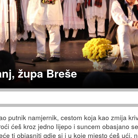
anj, župa Breše
kao putnik namjernik, cestom koja kao zmija kr
oći ćeš kroz jedno lijepo i suncem obasjano se
će ti objasniti gdje si i u koje mjesto ćeš ući, 