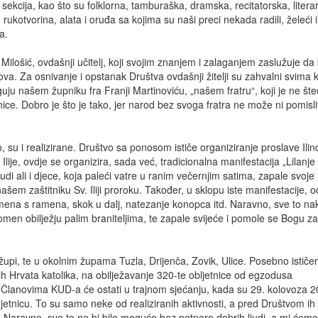
e sekcija, kao što su folklorna, tamburaška, dramska, recitatorska, litera
rukotvorina, alata i oruđa sa kojima su naši preci nekada radili, želeći 
a.
ilošić, ovdašnji učitelj, koji svojim znanjem i zalaganjem zaslužuje da
a. Za osnivanje i opstanak Društva ovdašnji žitelji su zahvalni svima k
uju našem župniku fra Franji Martinoviću, „našem fratru“, koji je ne šte
nice. Dobro je što je tako, jer narod bez svoga fratra ne može ni pomisli
 su i realizirane. Društvo sa ponosom ističe organiziranje proslave Ili
ije, ovdje se organizira, sada već, tradicionalna manifestacija „Lilanje
judi ali i djece, koja paleći vatre u ranim večernjim satima, zapale svoje li
šem zaštitniku Sv. Iliji proroku. Također, u sklopu iste manifestacije, 
kamena s ramena, skok u dalj, natezanje konopca itd. Naravno, sve to na
spomen obilježju palim braniteljima, te zapale svijeće i pomole se Bogu z
župi, te u okolnim župama Tuzla, Drijenča, Zovik, Ulice. Posebno istič
ih Hrvata katolika, na obilježavanje 320-te obljetnice od egzodusa
a. Članovima KUD-a će ostati u trajnom sjećanju, kada su 29. kolovoza 2
tnicu. To su samo neke od realiziranih aktivnosti, a pred Društvom ih 
. Naravno, sve to ne bi bilo moguće bez potpore dobrih ljudi, a mi ćemo