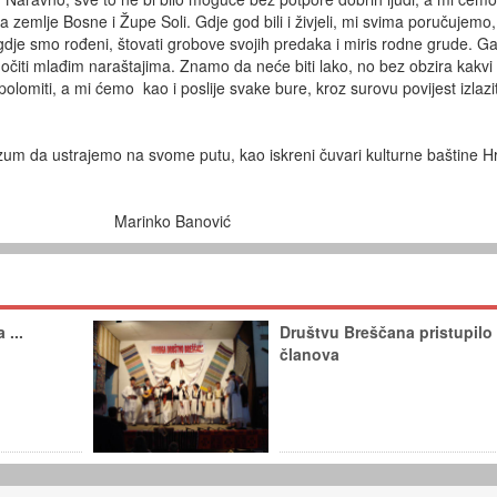
ta zemlje Bosne i Župe Soli. Gdje god bili i živjeli, mi svima poručujemo
tu gdje smo rođeni, štovati grobove svojih predaka i miris rodne grude. Gaj
edočiti mlađim naraštajima. Znamo da neće biti lako, no bez obzira kakvi
polomiti, a mi ćemo kao i poslije svake bure, kroz surovu povijest izlazit
um da ustrajemo na svome putu, kao iskreni čuvari kulturne baštine H
 Marinko Banović
 ...
Društvu Breščana pristupilo
članova