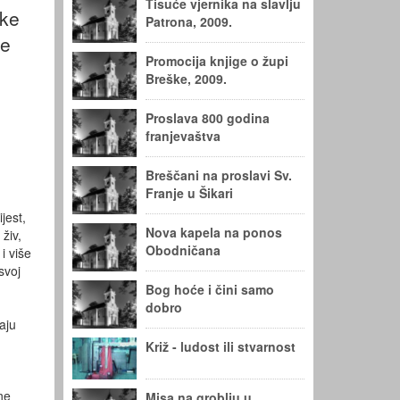
Tisuće vjernika na slavlju
ake
Patrona, 2009.
ne
Promocija knjige o župi
Breške, 2009.
Proslava 800 godina
franjevaštva
Breščani na proslavi Sv.
Franje u Šikari
jest,
Nova kapela na ponos
živ,
Obodničana
i više
svoj
Bog hoće i čini samo
dobro
aju
Križ - ludost ili stvarnost
ne
Misa na groblju u