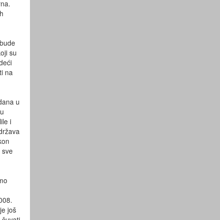
rna.
ih
 bude
oji su
deći
ti na
ndana u
 u
le i
održava
kon
a sve
emo
008.
je još
 čuvati