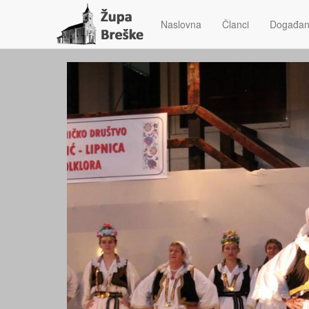
Naslovna
Članci
Događan