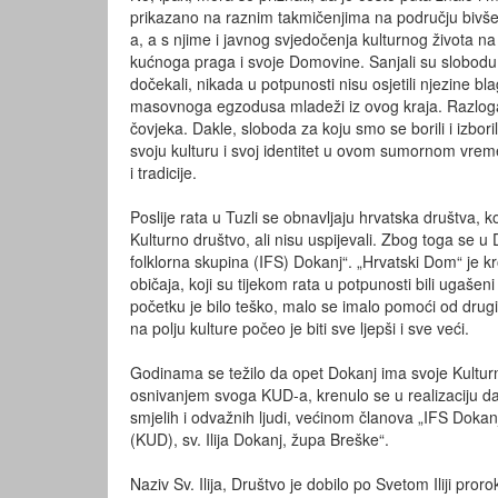
prikazano na raznim takmičenjima na području bivš
a, a s njime i javnog svjedočenja kulturnog života n
kućnoga praga i svoje Domovine. Sanjali su slobodu i p
dočekali, nikada u potpunosti nisu osjetili njezine bl
masovnoga egzodusa mladeži iz ovog kraja. Razloga
čovjeka. Dakle, sloboda za koju smo se borili i izborili
svoju kulturu i svoj identitet u ovom sumornom vrem
i tradicije.
Poslije rata u Tuzli se obnavljaju hrvatska društva, ko
Kulturno društvo, ali nisu uspijevali. Zbog toga se
folklorna skupina (IFS) Dokanj“. „Hrvatski Dom“ je kr
običaja, koji su tijekom rata u potpunosti bili ugaše
početku je bilo teško, malo se imalo pomoći od drugih
na polju kulture počeo je biti sve ljepši i sve veći.
Godinama se težilo da opet Dokanj ima svoje Kulturno 
osnivanjem svoga KUD-a, krenulo se u realizaciju da se
smjelih i odvažnih ljudi, većinom članova „IFS Doka
(KUD), sv. Ilija Dokanj, župa Breške“.
Naziv Sv. Ilija, Društvo je dobilo po Svetom Iliji pro