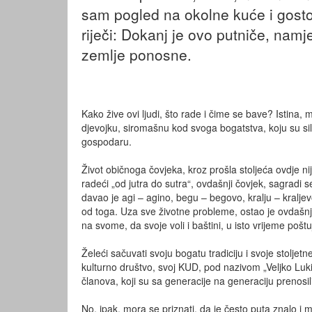
sam pogled na okolne kuće i gostop
riječi: Dokanj je ovo putniče, namj
zemlje ponosne.
Kako žive ovi ljudi, što rade i čime se bave? Istina,
djevojku, siromašnu kod svoga bogatstva, koju su sil
gospodaru.
Život običnoga čovjeka, kroz prošla stoljeća ovdje nij
radeći „od jutra do sutra“, ovdašnji čovjek, sagradi s
davao je agi – agino, begu – begovo, kralju – kraljevo
od toga. Uza sve životne probleme, ostao je ovdašnji
na svome, da svoje voli i baštini, u isto vrijeme poštu
Želeći sačuvati svoju bogatu tradiciju i svoje stoljet
kulturno društvo, svoj KUD, pod nazivom „Veljko Luki
članova, koji su sa generacije na generaciju prenosili
No, ipak, mora se priznati, da je često puta znalo i 