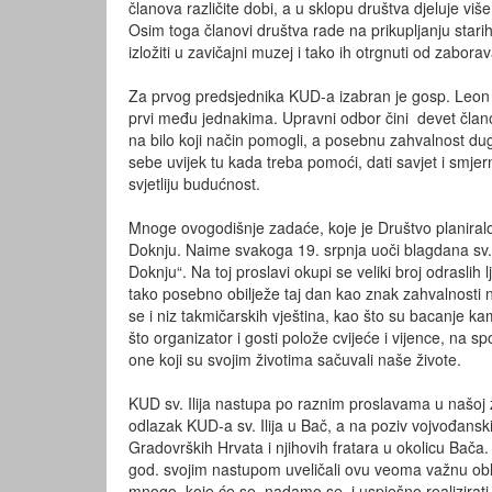
članova različite dobi, a u sklopu društva djeluje viš
Osim toga članovi društva rade na prikupljanju starih 
izložiti u zavičajni muzej i tako ih otrgnuti od zaborav
Za prvog predsjednika KUD-a izabran je gosp. Leon M
prvi među jednakima. Upravni odbor čini devet članov
na bilo koji način pomogli, a posebnu zahvalnost dug
sebe uvijek tu kada treba pomoći, dati savjet i smjer
svjetliju budućnost.
Mnoge ovogodišnje zadaće, koje je Društvo planiralo,
Doknju. Naime svakoga 19. srpnja uoči blagdana sv. Il
Doknju“. Na toj proslavi okupi se veliki broj odraslih l
tako posebno obilježe taj dan kao znak zahvalnosti na
se i niz takmičarskih vještina, kao što su bacanje 
što organizator i gosti polože cvijeće i vijence, na 
one koji su svojim životima sačuvali naše živote.
KUD sv. Ilija nastupa po raznim proslavama u našoj 
odlazak KUD-a sv. Ilija u Bač, a na poziv vojvođansk
Gradovrških Hrvata i njihovih fratara u okolicu Bač
god. svojim nastupom uveličali ovu veoma važnu oblje
mnogo, koje će se, nadamo se, i uspješno realizirati