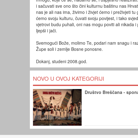
i sačuvati sve ono što čini kulturnu baštinu nas Hrva
nas je ali nas ima, živimo i živjet ćemo i preživjeti 
ćemo svoju kulturu, čuvati svoju povijest, i tako svj
vjetrovi budu puhali, oni nas mogu poviti ali nikada i 
ljepši i jači.
Svemogući Bože, molimo Te, podari nam snagu i raz
Župe soli i zemlje Bosne ponosne.
Dokanj, studeni 2008.god.
NOVO U OVOJ KATEGORIJI
Društvo Breščana - spona