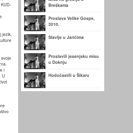
g KUD-
Breškama
e
Proslava Velike Gospe,
2010.
 jezik,
Slavlje u Jarićima
ulture
Proslavili jesenjsku misu
i svoje
u Doknju
rna
e i
Hodočastili u Šikaru
. U
ivot
ine
uštvo