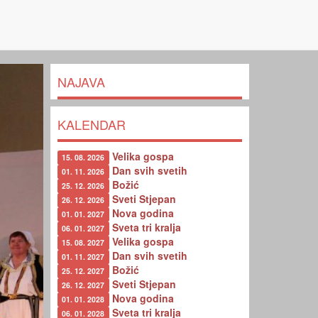
NAJAVA
KALENDAR
Velika gospa
15. 08. 2026
Dan svih svetih
01. 11. 2026
Božić
25. 12. 2026
Sveti Stjepan
26. 12. 2026
Nova godina
01. 01. 2027
Sveta tri kralja
06. 01. 2027
Velika gospa
15. 08. 2027
Dan svih svetih
01. 11. 2027
Božić
25. 12. 2027
Sveti Stjepan
26. 12. 2027
Nova godina
01. 01. 2028
Sveta tri kralja
06. 01. 2028