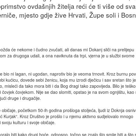
rimstvo ovdašnjih žitelja reći će ti više od sv
erniče, mjesto gdje žive Hrvati, Župe soli i Bos
 možda će nekome i čudno zvučati, ali danas mi Dokanj sliči na prelijepu
om za drugoga udali, a ona naviknuta da trpi, vjerna je u službi svome
e bio ni lagan, ni ugodan, naprotiv bio je veoma trnovit. Kroz burnu povi
ebi kućicu, dovede sebi ženicu, koja mu izrodi dječicu i sav sretan što je 
, misleći da tako mora biti i da Bog dragi tako zapovijeda. Bilo je teško 
 čovjek čovjekom. Nije se dao slomiti, opstao je na svom ognjištu, kao 
jući druge i drugačije.
ne običaje, početkom 50-ih godina prošloga stoljeća, ljudi iz Doknja osniv
ć Kurjak“. Kroz Društvo je prošlo i u njemu aktivno sudjelovalo mnogo
 svoju kulturu i svoje običaje.
moralo biti kako drugi hoće, odnosno, točno se znalo što smije biti a što 