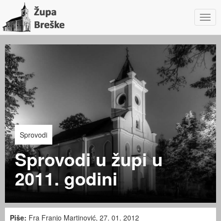
Navig
Sprovodi
Sprovodi u župi u
2011. godini
Piše:
Fra Franjo Martinović, 27. 01. 2012