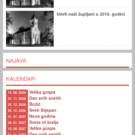
Umrli naši župljani u 2010. godini
NAJAVA
KALENDAR
Velika gospa
15. 08. 2026
Dan svih svetih
01. 11. 2026
Božić
25. 12. 2026
Sveti Stjepan
26. 12. 2026
Nova godina
01. 01. 2027
Sveta tri kralja
06. 01. 2027
Velika gospa
15. 08. 2027
Dan svih svetih
01. 11. 2027