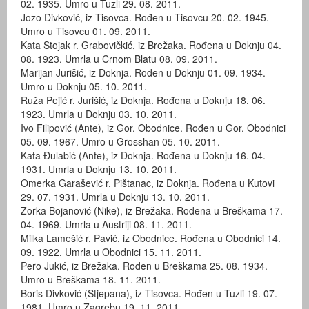
02. 1935. Umro u Tuzli 29. 08. 2011.
Jozo Divković, iz Tisovca. Rođen u Tisovcu 20. 02. 1945.
Umro u Tisovcu 01. 09. 2011.
Kata Stojak r. Grabovičkić, iz Brežaka. Rođena u Doknju 04.
08. 1923. Umrla u Crnom Blatu 08. 09. 2011.
Marijan Jurišić, iz Doknja. Rođen u Doknju 01. 09. 1934.
Umro u Doknju 05. 10. 2011.
Ruža Pejić r. Jurišić, iz Doknja. Rođena u Doknju 18. 06.
1923. Umrla u Doknju 03. 10. 2011.
Ivo Filipović (Ante), iz Gor. Obodnice. Rođen u Gor. Obodnici
05. 09. 1967. Umro u Grosshan 05. 10. 2011.
Kata Đulabić (Ante), iz Doknja. Rođena u Doknju 16. 04.
1931. Umrla u Doknju 13. 10. 2011.
Omerka Garašević r. Pištanac, iz Doknja. Rođena u Kutovi
29. 07. 1931. Umrla u Doknju 13. 10. 2011.
Zorka Bojanović (Nike), iz Brežaka. Rođena u Breškama 17.
04. 1969. Umrla u Austriji 08. 11. 2011.
Milka Lamešić r. Pavić, iz Obodnice. Rođena u Obodnici 14.
09. 1922. Umrla u Obodnici 15. 11. 2011.
Pero Jukić, iz Brežaka. Rođen u Breškama 25. 08. 1934.
Umro u Breškama 18. 11. 2011.
Boris Divković (Stjepana), iz Tisovca. Rođen u Tuzli 19. 07.
1981. Umro u Zagrebu 19. 11. 2011.