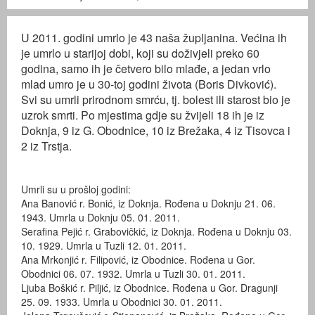
U 2011. godini umrlo je 43 naša župljanina. Većina ih
je umrlo u starijoj dobi, koji su doživjeli preko 60
godina, samo ih je četvero bilo mlađe, a jedan vrlo
mlad umro je u 30-toj godini života (Boris Divković).
Svi su umrli prirodnom smrću, tj. bolest ili starost bio je
uzrok smrti. Po mjestima gdje su žvijeli 18 ih je iz
Doknja, 9 iz G. Obodnice, 10 iz Brežaka, 4 iz Tisovca i
2 iz Trstja.
Umrli su u prošloj godini:
Ana Banović r. Bonić, iz Doknja. Rođena u Doknju 21. 06.
1943. Umrla u Doknju 05. 01. 2011.
Serafina Pejić r. Grabovičkić, iz Doknja. Rođena u Doknju 03.
10. 1929. Umrla u Tuzli 12. 01. 2011.
Ana Mrkonjić r. Filipović, iz Obodnice. Rođena u Gor.
Obodnici 06. 07. 1932. Umrla u Tuzli 30. 01. 2011.
Ljuba Boškić r. Piljić, iz Obodnice. Rođena u Gor. Dragunji
25. 09. 1933. Umrla u Obodnici 30. 01. 2011.