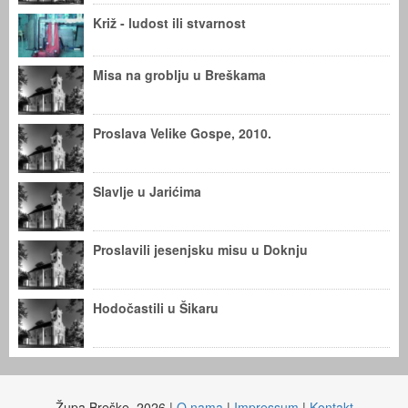
Križ - ludost ili stvarnost
Misa na groblju u Breškama
Proslava Velike Gospe, 2010.
Slavlje u Jarićima
Proslavili jesenjsku misu u Doknju
Hodočastili u Šikaru
Župa Breške, 2026 |
O nama
|
Impressum
|
Kontakt