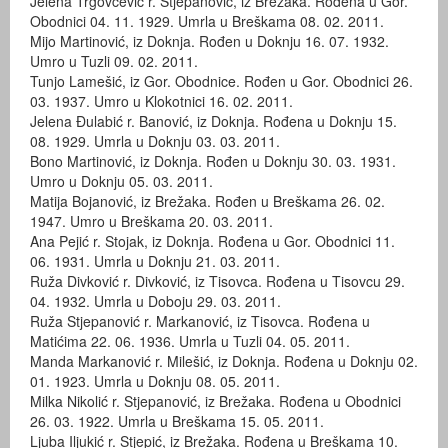
Jelena Trgovčević r. Stjepanović, iz Brežaka. Rođena u Gor.
Obodnici 04. 11. 1929. Umrla u Breškama 08. 02. 2011.
Mijo Martinović, iz Doknja. Rođen u Doknju 16. 07. 1932.
Umro u Tuzli 09. 02. 2011.
Tunjo Lamešić, iz Gor. Obodnice. Rođen u Gor. Obodnici 26.
03. 1937. Umro u Klokotnici 16. 02. 2011.
Jelena Đulabić r. Banović, iz Doknja. Rođena u Doknju 15.
08. 1929. Umrla u Doknju 03. 03. 2011.
Bono Martinović, iz Doknja. Rođen u Doknju 30. 03. 1931.
Umro u Doknju 05. 03. 2011.
Matija Bojanović, iz Brežaka. Rođen u Breškama 26. 02.
1947. Umro u Breškama 20. 03. 2011.
Ana Pejić r. Stojak, iz Doknja. Rođena u Gor. Obodnici 11.
06. 1931. Umrla u Doknju 21. 03. 2011.
Ruža Divković r. Divković, iz Tisovca. Rođena u Tisovcu 29.
04. 1932. Umrla u Doboju 29. 03. 2011.
Ruža Stjepanović r. Markanović, iz Tisovca. Rođena u
Matićima 22. 06. 1936. Umrla u Tuzli 04. 05. 2011.
Manda Markanović r. Milešić, iz Doknja. Rođena u Doknju 02.
01. 1923. Umrla u Doknju 08. 05. 2011.
Milka Nikolić r. Stjepanović, iz Brežaka. Rođena u Obodnici
26. 03. 1922. Umrla u Breškama 15. 05. 2011.
Ljuba Iljukić r. Stjepić, iz Brežaka. Rođena u Breškama 10.