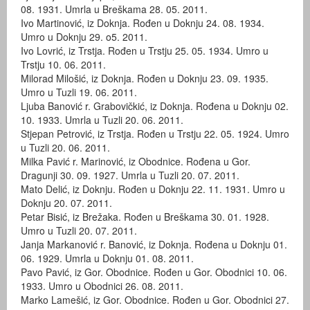
08. 1931. Umrla u Breškama 28. 05. 2011.
Ivo Martinović, iz Doknja. Rođen u Doknju 24. 08. 1934.
Umro u Doknju 29. o5. 2011.
Ivo Lovrić, iz Trstja. Rođen u Trstju 25. 05. 1934. Umro u
Trstju 10. 06. 2011.
Milorad Milošić, iz Doknja. Rođen u Doknju 23. 09. 1935.
Umro u Tuzli 19. 06. 2011.
Ljuba Banović r. Grabovičkić, iz Doknja. Rođena u Doknju 02.
10. 1933. Umrla u Tuzli 20. 06. 2011.
Stjepan Petrović, iz Trstja. Rođen u Trstju 22. 05. 1924. Umro
u Tuzli 20. 06. 2011.
Milka Pavić r. Marinović, iz Obodnice. Rođena u Gor.
Dragunji 30. 09. 1927. Umrla u Tuzli 20. 07. 2011.
Mato Delić, iz Doknju. Rođen u Doknju 22. 11. 1931. Umro u
Doknju 20. 07. 2011.
Petar Bisić, iz Brežaka. Rođen u Breškama 30. 01. 1928.
Umro u Tuzli 20. 07. 2011.
Janja Markanović r. Banović, iz Doknja. Rođena u Doknju 01.
06. 1929. Umrla u Doknju 01. 08. 2011.
Pavo Pavić, iz Gor. Obodnice. Rođen u Gor. Obodnici 10. 06.
1933. Umro u Obodnici 26. 08. 2011.
Marko Lamešić, iz Gor. Obodnice. Rođen u Gor. Obodnici 27.