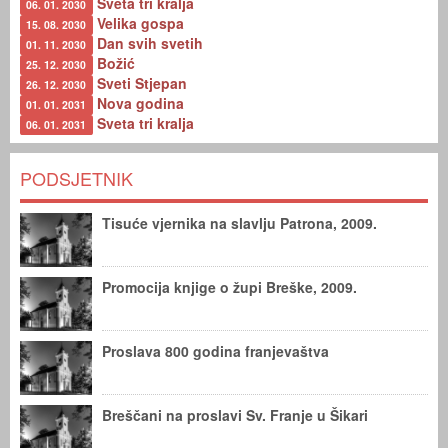
Sveta tri kralja
06. 01. 2030
Velika gospa
15. 08. 2030
Dan svih svetih
01. 11. 2030
Božić
25. 12. 2030
Sveti Stjepan
26. 12. 2030
Nova godina
01. 01. 2031
Sveta tri kralja
06. 01. 2031
PODSJETNIK
Tisuće vjernika na slavlju Patrona, 2009.
Promocija knjige o župi Breške, 2009.
Proslava 800 godina franjevaštva
Breščani na proslavi Sv. Franje u Šikari