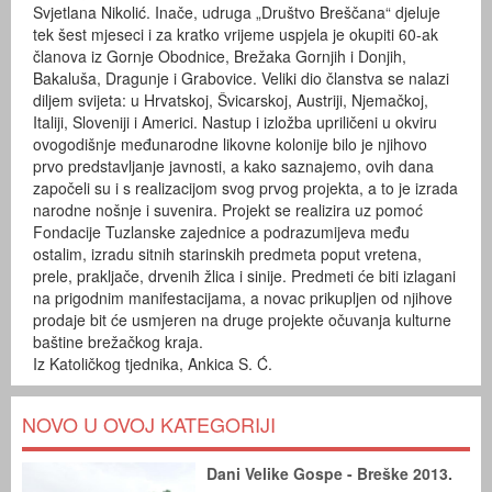
Svjetlana Nikolić. Inače, udruga „Društvo Breščana“ djeluje
tek šest mjeseci i za kratko vrijeme uspjela je okupiti 60-ak
članova iz Gornje Obodnice, Brežaka Gornjih i Donjih,
Bakaluša, Dragunje i Grabovice. Veliki dio članstva se nalazi
diljem svijeta: u Hrvatskoj, Švicarskoj, Austriji, Njemačkoj,
Italiji, Sloveniji i Americi. Nastup i izložba upriličeni u okviru
ovogodišnje međunarodne likovne kolonije bilo je njihovo
prvo predstavljanje javnosti, a kako saznajemo, ovih dana
započeli su i s realizacijom svog prvog projekta, a to je izrada
narodne nošnje i suvenira. Projekt se realizira uz pomoć
Fondacije Tuzlanske zajednice a podrazumijeva među
ostalim, izradu sitnih starinskih predmeta poput vretena,
prele, prakljače, drvenih žlica i sinije. Predmeti će biti izlagani
na prigodnim manifestacijama, a novac prikupljen od njihove
prodaje bit će usmjeren na druge projekte očuvanja kulturne
baštine brežačkog kraja.
Iz Katoličkog tjednika, Ankica S. Ć.
NOVO U OVOJ KATEGORIJI
Dani Velike Gospe - Breške 2013.