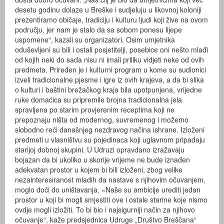
desetu godinu dolaze u Breške i sudjeluju u likovnoj koloniji
prezentiramo običaje, tradiciju i kulturu ljudi koji žive na ovom
području, jer nam je stalo da sa sobom ponesu lijepe
uspomene“, kazali su organizatori. Osim umjetnika
oduševljeni su bili i ostali posjetitelji, posebice oni nešto mlađi
od kojih neki do sada nisu ni imali priliku vidjeti neke od ovih
predmeta. Priređen je i kulturni program u kome su sudionici
izveli tradicionalne pjesme i igre iz ovih krajeva, a da bi slika
o kulturi i baštini brežačkog kraja bila upotpunjena, vrijedne
ruke domaćica su pripremile brojna tradicionalna jela
spravljena po starim provjerenim receptima koji ne
prepoznaju ništa od modernog, suvremenog i možemo
slobodno reći današnjeg nezdravog načina ishrane. Izloženi
predmeti u vlasništvu su pojedinaca koji uglavnom pripadaju
starijoj dobnoj skupini. U Udruzi opravdano izražavaju
bojazan da bi ukoliko u skorije vrijeme ne bude iznađen
adekvatan prostor u kojem bi bili izloženi, zbog velike
nezainteresiranost mladih da nastave s njihovim očuvanjem,
moglo doći do uništavanja. «Naše su ambicije urediti jedan
prostor u koji bi mogli smjestiti ove i ostale starine koje nismo
ovdje mogli izložiti. To bi bio i najsigurniji način za njihovo
očuvanje“, kaže predsjednica Udruge „Društvo Breščana“