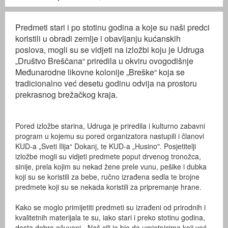
Predmeti stari i po stotinu godina a koje su naši predci
koristili u obradi zemlje i obavljanju kućanskih
poslova, mogli su se vidjeti na izložbi koju je Udruga
„Društvo Breščana“ priredila u okviru ovogodišnje
Međunarodne likovne kolonije „Breške“ koja se
tradicionalno već desetu godinu odvija na prostoru
prekrasnog brežačkog kraja.
Pored izložbe starina, Udruga je priredila i kulturno zabavni
program u kojemu su pored organizatora nastupili i članovi
KUD-a „Sveti Ilija“ Dokanj, te KUD-a „Husino". Posjetitelji
izložbe mogli su vidjeti predmete poput drvenog tronožca,
sinije, prela kojim su nekad žene prele vunu, pešike i dubka
koji su se koristili za bebe, ručno izrađena sedla te brojne
predmete koji su se nekada koristili za pripremanje hrane.
Kako se moglo primijetiti predmeti su izrađeni od prirodnih i
kvalitetnih materijala te su, iako stari i preko stotinu godina,
dosta dobro očuvani. „Naš cilj je bio da umjetnicima koji već