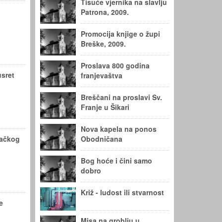
Tisuće vjernika na slavlju
Patrona, 2009.
Promocija knjige o župi
Breške, 2009.
Proslava 800 godina
usret
franjevaštva
Breščani na proslavi Sv.
Franje u Šikari
Nova kapela na ponos
žačkog
Obodničana
Bog hoće i čini samo
dobro
Križ - ludost ili stvarnost
e
Misa na groblju u