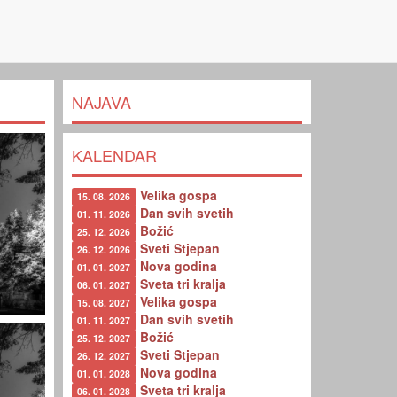
NAJAVA
KALENDAR
Velika gospa
15. 08. 2026
Dan svih svetih
01. 11. 2026
Božić
25. 12. 2026
Sveti Stjepan
26. 12. 2026
Nova godina
01. 01. 2027
Sveta tri kralja
06. 01. 2027
Velika gospa
15. 08. 2027
Dan svih svetih
01. 11. 2027
Božić
25. 12. 2027
Sveti Stjepan
26. 12. 2027
Nova godina
01. 01. 2028
Sveta tri kralja
06. 01. 2028