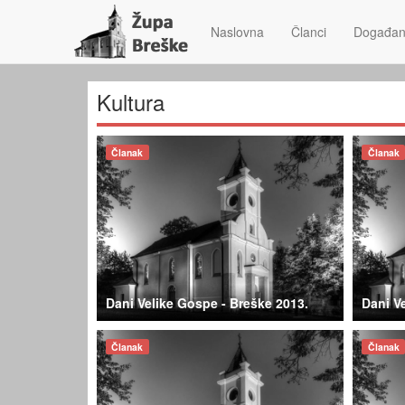
Naslovna
Članci
Događan
Kultura
Članak
Članak
Dani Velike Gospe - Breške 2013.
Dani V
Članak
Članak