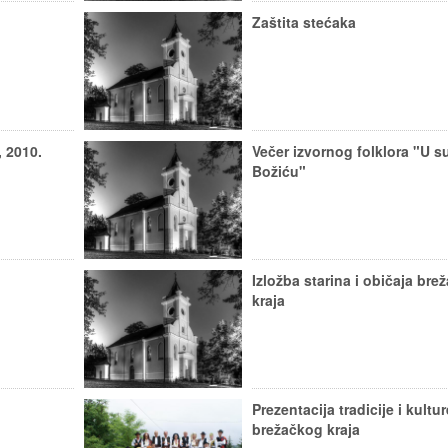
Zaštita stećaka
, 2010.
Večer izvornog folklora "U s
Božiću"
Izložba starina i običaja bre
kraja
Prezentacija tradicije i kultur
brežačkog kraja