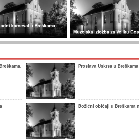
kladni karneval u Breškama,
Muzejska izložba za Veliku Go
 Breškama,
Proslava Uskrsa u Breškama
la
Božićni običaji u Breškama 