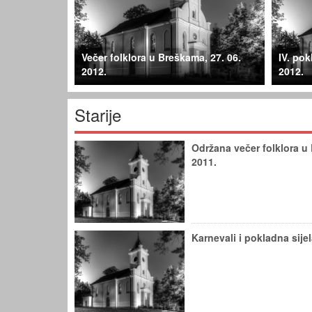
Večer folklora u Breškama, 27. 06.
IV. po
2012.
2012.
Starije
Održana večer folklora u
2011.
Karnevali i pokladna sije