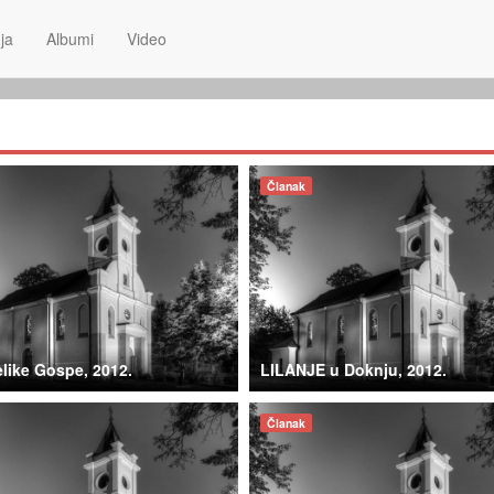
ja
Albumi
Video
Članak
elike Gospe, 2012.
LILANJE u Doknju, 2012.
Članak