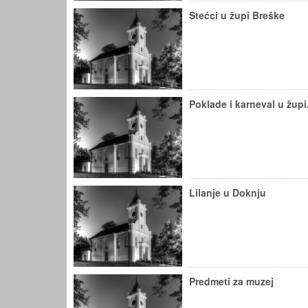
Stećci u župi Breške
Poklade i karneval u župi
Lilanje u Doknju
Predmeti za muzej